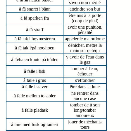
savon non mérité
å få snøret i bånn
atteindre son but
être mis à la porte
å få sparken fra
(coup de pied)
avoir une punition,
å få straff
pénalité
å få tak i hovmesteren
appeler le majordome
dénicher, mettre la
å få tak i/på noe/noen
main sur qch/qn
y avoir de l'eau dans
å få/ha en knute på tråden
le gaz
tomber à l'eau,
å falle i fisk
échouer
å falle i grus
s'effondrer
å falle i staver
être dans la lune
ne rentrer dans
å falle mellom to stoler
aucune case
tomber de tt son
å falle pladask
long/tomber
amoureux
jouer de méchants
å fare med fusk og fanteri
tours