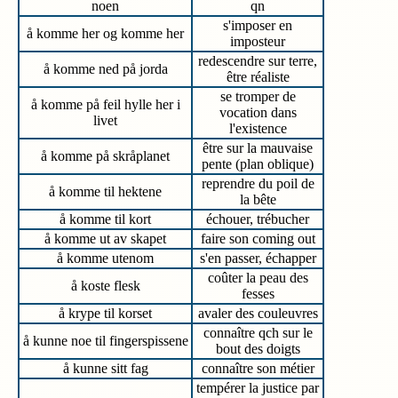
noen
qn
s'imposer en
å komme her og komme her
imposteur
redescendre sur terre,
å komme ned på jorda
être réaliste
se tromper de
å komme på feil hylle her i
vocation dans
livet
l'existence
être sur la mauvaise
å komme på skråplanet
pente (plan oblique)
reprendre du poil de
å komme til hektene
la bête
å komme til kort
échouer, trébucher
å komme ut av skapet
faire son coming out
å komme utenom
s'en passer, échapper
coûter la peau des
å koste flesk
fesses
å krype til korset
avaler des couleuvres
connaître qch sur le
å kunne noe til fingerspissene
bout des doigts
å kunne sitt fag
connaître son métier
tempérer la justice par