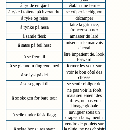
å rydde en gård
établir une ferme
å ryke i tottene på hverandre
se crêper le chignon
å ryke og reise
décamper
faire la grimace,
å rynke på nesa
froncer son nez
å samle flesk
amasser du lard
miser sur le mauvais
å satse på feil hest
cheval
être impatient de, look
å se frem til
forward
å se gjennom fingrene med
fermer les yeux sur
voir le bon côté des
å se lyst på det
choses
å se seg nødt til
se sentir obliger de
ne pas voir la forêt
mais seulement des
å se skogen for bare trær
arbres, ne pas voir
l'image globale
naviguer sous un
å seile under falsk flagg
drapeau faux, mentir
vendre de poulets sur
å selge høns i regnvær
la pluie, ne pas choisir