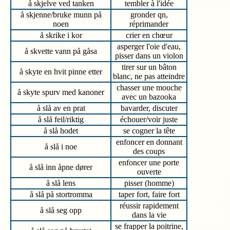
å skjelve ved tanken
tembler à l'idée
å skjenne/bruke munn på
gronder qn,
noen
réprimander
å skrike i kor
crier en chœur
asperger l'oie d'eau,
å skvette vann på gåsa
pisser dans un violon
tirer sur un bâton
å skyte en hvit pinne etter
blanc, ne pas atteindre
chasser une mouche
å skyte spurv med kanoner
avec un bazooka
å slå av en prat
bavarder, discuter
å slå feil/riktig
échouer/voir juste
å slå hodet
se cogner la tête
enfoncer en donnant
å slå i noe
des coups
enfoncer une porte
å slå inn åpne dører
ouverte
å slå lens
pisser (homme)
å slå på stortromma
taper fort, faire fort
réussir rapidement
å slå seg opp
dans la vie
se frapper la poitrine,