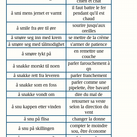
chien et chat
il faut battre le fer
å smi mens jernet er varmt
pendant qu'il est
chaud
sourire jusqu'aux
å smile fra øre til øre
oreilles
å smøre seg inn med krem
se mettre de la crème
å smøre seg med tålmodighet
s'armer de patience
en remettre une
å smøre tykt på
couche
parler farouchement à
å snakke morskt til noen
qn
å snakke rett fra leveren
parler franchement
parler comme une
å snakke som en foss
pipelette, être bavard
å snakke vondt om
dire du mal de
retourner sa veste
å snu kappen etter vinden
selon la direction du
vent
å snu på flisa
changer la donne
compter le moindre
å snu på skillingen
sou, être économe