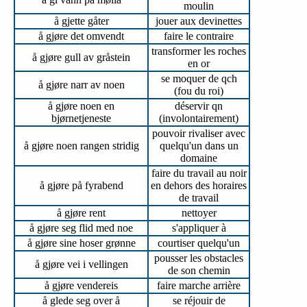
moulin
å gjette gåter
jouer aux devinettes
å gjøre det omvendt
faire le contraire
transformer les roches
å gjøre gull av gråstein
en or
se moquer de qch
å gjøre narr av noen
(fou du roi)
å gjøre noen en
déservir qn
bjørnetjeneste
(involontairement)
pouvoir rivaliser avec
å gjøre noen rangen stridig
quelqu'un dans un
domaine
faire du travail au noir
å gjøre på fyrabend
en dehors des horaires
de travail
å gjøre rent
nettoyer
å gjøre seg flid med noe
s'appliquer à
å gjøre sine hoser grønne
courtiser quelqu'un
pousser les obstacles
å gjøre vei i vellingen
de son chemin
å gjøre vendereis
faire marche arrière
å glede seg over å
se réjouir de