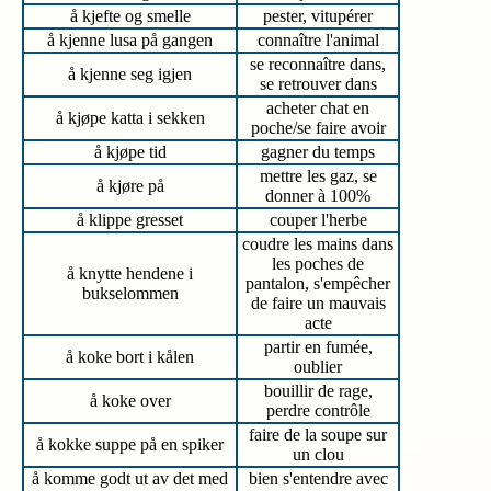
å kjefte og smelle
pester, vitupérer
å kjenne lusa på gangen
connaître l'animal
se reconnaître dans,
å kjenne seg igjen
se retrouver dans
acheter chat en
å kjøpe katta i sekken
poche/se faire avoir
å kjøpe tid
gagner du temps
mettre les gaz, se
å kjøre på
donner à 100%
å klippe gresset
couper l'herbe
coudre les mains dans
les poches de
å knytte hendene i
pantalon, s'empêcher
bukselommen
de faire un mauvais
acte
partir en fumée,
å koke bort i kålen
oublier
bouillir de rage,
å koke over
perdre contrôle
faire de la soupe sur
å kokke suppe på en spiker
un clou
å komme godt ut av det med
bien s'entendre avec