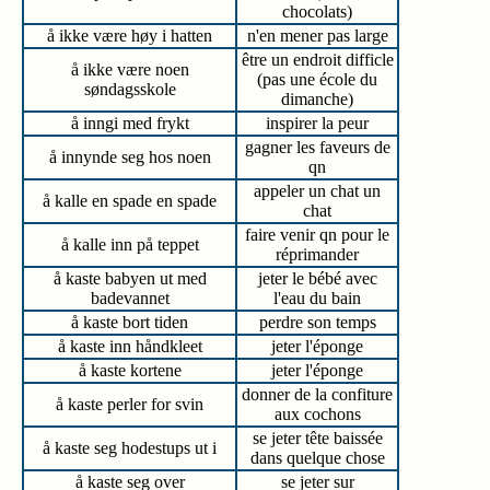
chocolats)
å ikke være høy i hatten
n'en mener pas large
être un endroit difficle
å ikke være noen
(pas une école du
søndagsskole
dimanche)
å inngi med frykt
inspirer la peur
gagner les faveurs de
å innynde seg hos noen
qn
appeler un chat un
å kalle en spade en spade
chat
faire venir qn pour le
å kalle inn på teppet
réprimander
å kaste babyen ut med
jeter le bébé avec
badevannet
l'eau du bain
å kaste bort tiden
perdre son temps
å kaste inn håndkleet
jeter l'éponge
å kaste kortene
jeter l'éponge
donner de la confiture
å kaste perler for svin
aux cochons
se jeter tête baissée
å kaste seg hodestups ut i
dans quelque chose
å kaste seg over
se jeter sur