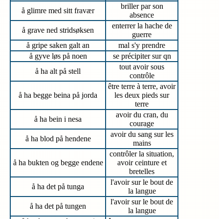
briller par son
å glimre med sitt fravær
absence
enterrer la hache de
å grave ned stridsøksen
guerre
å gripe saken galt an
mal s'y prendre
å gyve løs på noen
se précipiter sur qn
tout avoir sous
å ha alt på stell
contrôle
être terre à terre, avoir
å ha begge beina på jorda
les deux pieds sur
terre
avoir du cran, du
å ha bein i nesa
courage
avoir du sang sur les
å ha blod på hendene
mains
contrôler la situation,
å ha bukten og begge endene
avoir ceinture et
bretelles
l'avoir sur le bout de
å ha det på tunga
la langue
l'avoir sur le bout de
å ha det på tungen
la langue