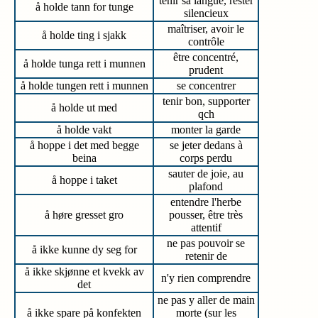
tenir sa langue, rester
å holde tann for tunge
silencieux
maîtriser, avoir le
å holde ting i sjakk
contrôle
être concentré,
å holde tunga rett i munnen
prudent
å holde tungen rett i munnen
se concentrer
tenir bon, supporter
å holde ut med
qch
å holde vakt
monter la garde
å hoppe i det med begge
se jeter dedans à
beina
corps perdu
sauter de joie, au
å hoppe i taket
plafond
entendre l'herbe
å høre gresset gro
pousser, être très
attentif
ne pas pouvoir se
å ikke kunne dy seg for
retenir de
å ikke skjønne et kvekk av
n'y rien comprendre
det
ne pas y aller de main
å ikke spare på konfekten
morte (sur les