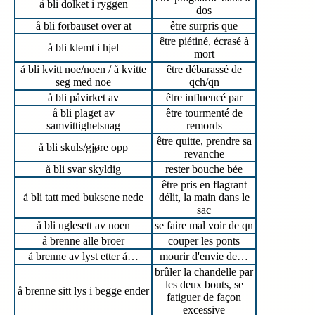
å bli dolket i ryggen
dos
å bli forbauset over at
être surpris que
être piétiné, écrasé à
å bli klemt i hjel
mort
å bli kvitt noe/noen / å kvitte
être débarassé de
seg med noe
qch/qn
å bli påvirket av
être influencé par
å bli plaget av
être tourmenté de
samvittighetsnag
remords
être quitte, prendre sa
å bli skuls/gjøre opp
revanche
å bli svar skyldig
rester bouche bée
être pris en flagrant
å bli tatt med buksene nede
délit, la main dans le
sac
å bli uglesett av noen
se faire mal voir de qn
å brenne alle broer
couper les ponts
å brenne av lyst etter å…
mourir d'envie de…
brûler la chandelle par
les deux bouts, se
å brenne sitt lys i begge ender
fatiguer de façon
excessive