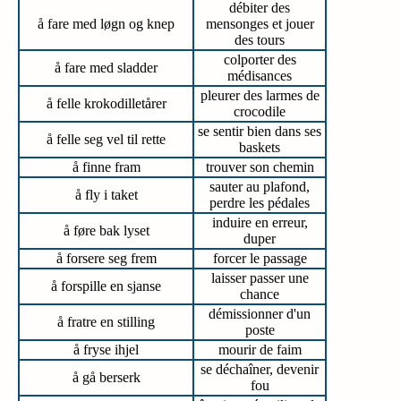
débiter des
å fare med løgn og knep
mensonges et jouer
des tours
colporter des
å fare med sladder
médisances
pleurer des larmes de
å felle krokodilletårer
crocodile
se sentir bien dans ses
å felle seg vel til rette
baskets
å finne fram
trouver son chemin
sauter au plafond,
å fly i taket
perdre les pédales
induire en erreur,
å føre bak lyset
duper
å forsere seg frem
forcer le passage
laisser passer une
å forspille en sjanse
chance
démissionner d'un
å fratre en stilling
poste
å fryse ihjel
mourir de faim
se déchaîner, devenir
å gå berserk
fou