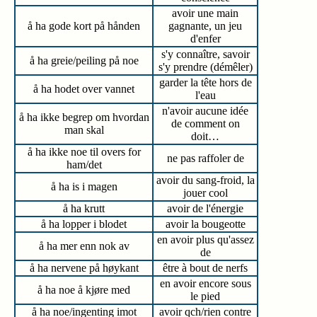
avoir une main
å ha gode kort på hånden
gagnante, un jeu
d'enfer
s'y connaître, savoir
å ha greie/peiling på noe
s'y prendre (démêler)
garder la tête hors de
å ha hodet over vannet
l'eau
n'avoir aucune idée
å ha ikke begrep om hvordan
de comment on
man skal
doit…
å ha ikke noe til overs for
ne pas raffoler de
ham/det
avoir du sang-froid, la
å ha is i magen
jouer cool
å ha krutt
avoir de l'énergie
å ha lopper i blodet
avoir la bougeotte
en avoir plus qu'assez
å ha mer enn nok av
de
å ha nervene på høykant
être à bout de nerfs
en avoir encore sous
å ha noe å kjøre med
le pied
å ha noe/ingenting imot
avoir qch/rien contre