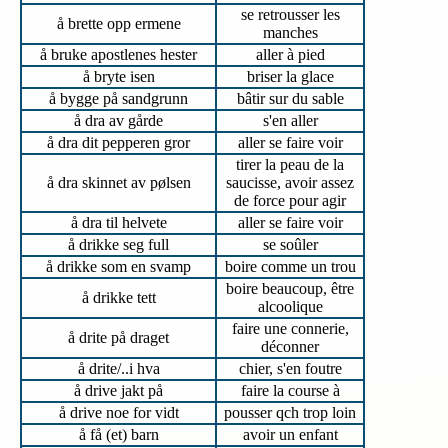
se retrousser les
å brette opp ermene
manches
å bruke apostlenes hester
aller à pied
å bryte isen
briser la glace
å bygge på sandgrunn
bâtir sur du sable
å dra av gårde
s'en aller
å dra dit pepperen gror
aller se faire voir
tirer la peau de la
å dra skinnet av pølsen
saucisse, avoir assez
de force pour agir
å dra til helvete
aller se faire voir
å drikke seg full
se soûler
å drikke som en svamp
boire comme un trou
boire beaucoup, être
å drikke tett
alcoolique
faire une connerie,
å drite på draget
déconner
å drite/..i hva
chier, s'en foutre
å drive jakt på
faire la course à
å drive noe for vidt
pousser qch trop loin
å få (et) barn
avoir un enfant