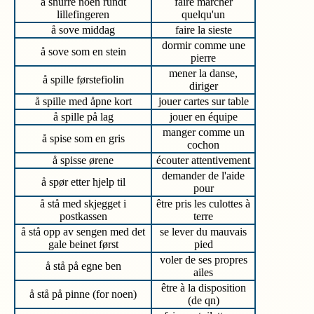
å snurre noen rundt
faire marcher
lillefingeren
quelqu'un
å sove middag
faire la sieste
dormir comme une
å sove som en stein
pierre
mener la danse,
å spille førstefiolin
diriger
å spille med åpne kort
jouer cartes sur table
å spille på lag
jouer en équipe
manger comme un
å spise som en gris
cochon
å spisse ørene
écouter attentivement
demander de l'aide
å spør etter hjelp til
pour
å stå med skjegget i
être pris les culottes à
postkassen
terre
å stå opp av sengen med det
se lever du mauvais
gale beinet først
pied
voler de ses propres
å stå på egne ben
ailes
être à la disposition
å stå på pinne (for noen)
(de qn)