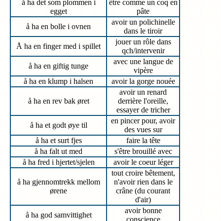
å ha det som plommen i
être comme un coq en
egget
pâte
avoir un polichinelle
å ha en bolle i ovnen
dans le tiroir
jouer un rôle dans
Å ha en finger med i spillet
qch/intervenir
avec une langue de
å ha en giftig tunge
vipère
å ha en klump i halsen
avoir la gorge nouée
avoir un renard
å ha en rev bak øret
derrière l'oreille,
essayer de tricher
en pincer pour, avoir
å ha et godt øye til
des vues sur
å ha et surt fjes
faire la tête
å ha falt ut med
s'être brouillé avec
å ha fred i hjertet/sjelen
avoir le coeur léger
tout croire bêtement,
å ha gjennomtrekk mellom
n'avoir rien dans le
ørene
crâne (du courant
d'air)
avoir bonne
å ha god samvittighet
conscience