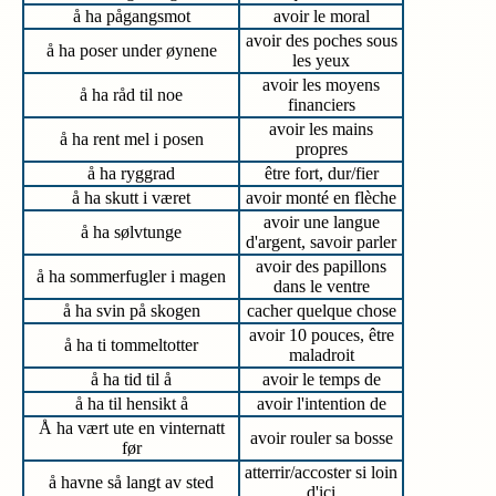
å ha pågangsmot
avoir le moral
avoir des poches sous
å ha poser under øynene
les yeux
avoir les moyens
å ha råd til noe
financiers
avoir les mains
å ha rent mel i posen
propres
å ha ryggrad
être fort, dur/fier
å ha skutt i været
avoir monté en flèche
avoir une langue
å ha sølvtunge
d'argent, savoir parler
avoir des papillons
å ha sommerfugler i magen
dans le ventre
å ha svin på skogen
cacher quelque chose
avoir 10 pouces, être
å ha ti tommeltotter
maladroit
å ha tid til å
avoir le temps de
å ha til hensikt å
avoir l'intention de
Å ha vært ute en vinternatt
avoir rouler sa bosse
før
atterrir/accoster si loin
å havne så langt av sted
d'ici