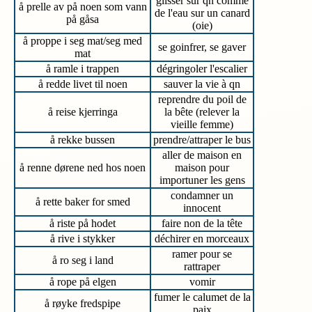
glisser sur qn comme
å prelle av på noen som vann
de l'eau sur un canard
på gåsa
(oie)
å proppe i seg mat/seg med
se goinfrer, se gaver
mat
å ramle i trappen
dégringoler l'escalier
å redde livet til noen
sauver la vie à qn
reprendre du poil de
å reise kjerringa
la bête (relever la
vieille femme)
å rekke bussen
prendre/attraper le bus
aller de maison en
å renne dørene ned hos noen
maison pour
importuner les gens
condamner un
å rette baker for smed
innocent
å riste på hodet
faire non de la tête
å rive i stykker
déchirer en morceaux
ramer pour se
å ro seg i land
rattraper
å rope på elgen
vomir
fumer le calumet de la
å røyke fredspipe
paix