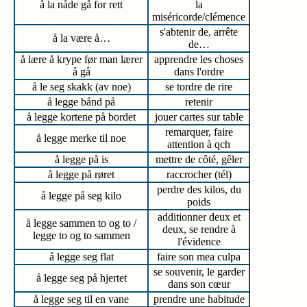
å la nåde gå for rett
la
miséricorde/clémence
s'abtenir de, arrête
å la være å…
de…
å lære å krype før man lærer
apprendre les choses
å gå
dans l'ordre
å le seg skakk (av noe)
se tordre de rire
å legge bånd på
retenir
å legge kortene på bordet
jouer cartes sur table
remarquer, faire
å legge merke til noe
attention à qch
å legge på is
mettre de côté, gêler
å legge på røret
raccrocher (tél)
perdre des kilos, du
å legge på seg kilo
poids
additionner deux et
å legge sammen to og to /
deux, se rendre à
legge to og to sammen
l'évidence
å legge seg flat
faire son mea culpa
se souvenir, le garder
å legge seg på hjertet
dans son cœur
å legge seg til en vane
prendre une habitude