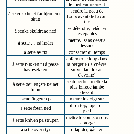
le meilleur moment
vendre la peau de
å selge skinnet før bjørnen er
l'ours avant de l'avoir
skutt
tué
se détendre, relâcher
å senke skuldrene ned
les épaules
mettre.. sans dessus
å sette … på hodet
dessous
å sette av tid
consacrer du temps
enfermer le loup dans
å sette bukken til å passe
la bergerie (la chèvre
havresekken
surveillant le sac
d'avoine)
se dépêcher, mettre la
å sette det lengste beinet
plus longue jambe
foran
devant
å sette fingeren på
mettre le doigt sur
dire stop, taper du
å sette foten ned
pied
mettre le couteau sous
å sette kniven på strupen
la gorge
å sette over styr
dilapider, gâcher