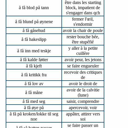
être dans les starting
å få blod på tann
block, impatient de
s'engager dans qch
fermer l'œil,
å få blund på øynene
s'endormir
å få gåsehud
avoir la chair de poule
rester bouche bée,
å få hakeslipp
être stupéfié
y aller à la petite
å få inn med teskje
cuillère
å få kalde føtter
avoir peur, les jetons
å få kjeft
se faire engueuler
recevoir des critiques
å få kritikk fra
de
å få lov av
avoir le droit de
avoir de la calvitie
å få måne
(lune)
å få med seg
saisir, comprendre
å få øye på
apercevoir, voir
å få på kroken/lokke til seg
appâter, attirer vers
noe
soi
se faire passer un
å få så hatten passer