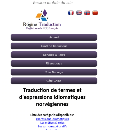
Accueil
Profil de traducteur
Services & Tarifs
Réseautage
Côté Norvège
Côté Chine
Traduction de termes et
d'expressions idiomatiques
norvégiennes
Liste des catégories disponibles :
Expressions idiomatiques
Les métiers & rôles
Les surnoms péjoratifs