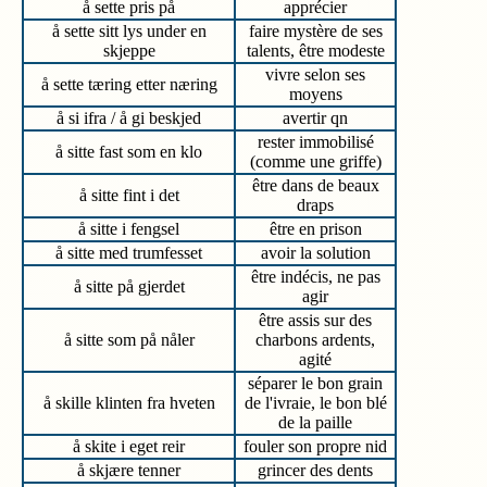
å sette pris på
apprécier
å sette sitt lys under en
faire mystère de ses
skjeppe
talents, être modeste
vivre selon ses
å sette tæring etter næring
moyens
å si ifra / å gi beskjed
avertir qn
rester immobilisé
å sitte fast som en klo
(comme une griffe)
être dans de beaux
å sitte fint i det
draps
å sitte i fengsel
être en prison
å sitte med trumfesset
avoir la solution
être indécis, ne pas
å sitte på gjerdet
agir
être assis sur des
å sitte som på nåler
charbons ardents,
agité
séparer le bon grain
å skille klinten fra hveten
de l'ivraie, le bon blé
de la paille
å skite i eget reir
fouler son propre nid
å skjære tenner
grincer des dents