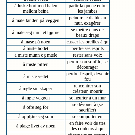
å luske bort med halen
partir la queue entre
mellom beina
les jambes
peindre le diable au
å male fanden på veggen
mur, exagérer
se mettre dans de
å male seg inn i et hjørne
beaux draps
å mase på noen
casser les oreilles à qn
å miste hodet
perdre ses esprits
å miste munn og mæle
rester sans voix
perdre son souffle, se
å miste piffen
décourager
perdre l'esprit, devenir
å miste vettet
fou
rencontrer son
å møte sin skaper
créateur, mourir
å møte veggen
se heurter à un mur
se dévouer à (se
å ofre seg for
sacrifier)
å oppføre seg som
se comporter en
en faire voir de ttes
å plage livet av noen
les couleurs à qn