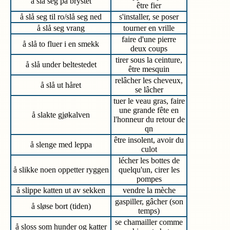
å slå seg på brystet
être fier
å slå seg til ro/slå seg ned
s'installer, se poser
å slå seg vrang
tourner en vrille
faire d'une pierre
å slå to fluer i en smekk
deux coups
tirer sous la ceinture,
å slå under beltestedet
être mesquin
relâcher les cheveux,
å slå ut håret
se lâcher
tuer le veau gras, faire
une grande fête en
å slakte gjøkalven
l'honneur du retour de
qn
être insolent, avoir du
å slenge med leppa
culot
lécher les bottes de
å slikke noen oppetter ryggen
quelqu'un, cirer les
pompes
å slippe katten ut av sekken
vendre la mèche
gaspiller, gâcher (son
å sløse bort (tiden)
temps)
se chamailler comme
å sloss som hunder og katter