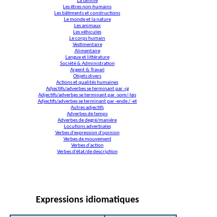
La famille
Les êtres non-humains
Les bâtiments et constructions
Le monde et la nature
Les animaux
Les véhicules
Le corps humain
Vestimentaire
Alimentaire
Langue et littérature
Société & Administration
Argent & Travail
Objets divers
Actions et qualités humaines
Adjectifs/adverbes se terminant par -ig
Adjectifs/adverbes se terminant par -som/-løs
Adjectifs/adverbes se terminant par -ende / -et
Autres adjectifs
Adverbes de temps
Adverbes de degré/manière
Locutions adverbiales
Verbes d'expression d'opinion
Verbes de mouvement
Verbes d'action
Verbes d'état/de description
Expressions idiomatiques