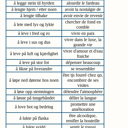
å legge stein til byrden
alourdir le fardeau
å lengte hjem / etter noen
avoir la nostalgie de
å lengte tilbake
avoir envie de revenir
chercher de fond en
å lete med lys og lykte
comble
å leve i fred og ro
vivre en paix
vivre dans le luxe, la
å leve i sus og dus
grande vie
vivre d'amour et d'eau
å leve på luft og kjærlighet
fraiche
å leve på stor fot
dépenser beaucoup
å likne på hverandre
se ressembler
être tjs fourré chez qn,
å løpe ned dørene hos noen
encombrer de ses
visites
å løse opp stemningen
détendre l'atmosphère
å løsne på tungebåndet
délier la langue
promettre une
å love bot og bedring
amélioration
être alcoolique,
å lukte på flaska
renifler la bouteille
å lukte svidd
sentir le roussi