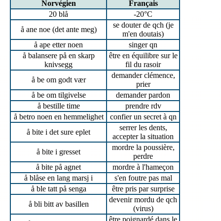
Norvégien
Français
20 blå
-20°C
se douter de qch (je
å ane noe (det ante meg)
m'en doutais)
å ape etter noen
singer qn
å balansere på en skarp
être en équilibre sur le
knivsegg
fil du rasoir
demander clémence,
å be om godt vær
prier
å be om tilgivelse
demander pardon
å bestille time
prendre rdv
å betro noen en hemmelighet
confier un secret à qn
serrer les dents,
å bite i det sure eplet
accepter la situation
mordre la poussière,
å bite i gresset
perdre
å bite på agnet
mordre à l'hameçon
å blåse en lang marsj i
s'en foutre pas mal
å ble tatt på senga
être pris par surprise
devenir mordu de qch
å bli bitt av basillen
(virus)
être poignardé dans le