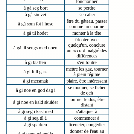
fonctionner
å gå seg bort
se perdre
å gå sin vei
s'en aller
être du gâteau, passer
å gå som fot i hose
comme un charme
å gå til hodet
monter à la tête
fricoter avec
quelqu'un, conclure
å gå til sengs med noen
un accord malgré des
différences
å gi blaffen
s'en foutre
mettre les gaz, tourner
å gi full gass
à plein régime
å gi mersmak
plaire, être intéressant
se moquer, se ficher
å gi noe en god dag i
de qch
tourner le dos, être
å gi noe en kald skulder
distant
å gi seg i kast med
s'attaquer à
å gi seg til å
commencer à
å gi sparken
licencier, congédier
donner de l'eau au
å gi vann på mølla