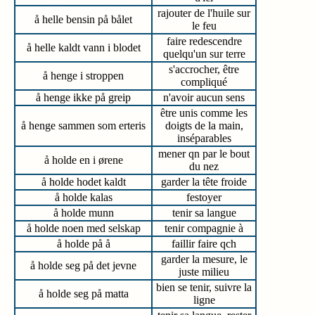
rajouter de l'huile sur
å helle bensin på bålet
le feu
faire redescendre
å helle kaldt vann i blodet
quelqu'un sur terre
s'accrocher, être
å henge i stroppen
compliqué
å henge ikke på greip
n'avoir aucun sens
être unis comme les
å henge sammen som erteris
doigts de la main,
inséparables
mener qn par le bout
å holde en i ørene
du nez
å holde hodet kaldt
garder la tête froide
å holde kalas
festoyer
å holde munn
tenir sa langue
å holde noen med selskap
tenir compagnie à
å holde på å
faillir faire qch
garder la mesure, le
å holde seg på det jevne
juste milieu
bien se tenir, suivre la
å holde seg på matta
ligne