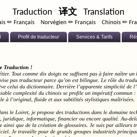
Traduction
译文
Translation
ais ✏ Français Norvégien ✏ Français Chinois ✏ Fra
l
Profil de traducteur
Services & Tarifs
Ré
e Traduction !
tier. Tout comme dix doigts ne suffisent pas à faire naître un
vise pas traducteur parce qu’on est bilingue. Le rôle du trad
e celui du dictionnaire. Derrière l’apparente simplicité de l
niable complexité du chinois se profile un impératif commun : 
le à l’original, fluide et aux subtilités stylistiques maîtrisées.
ans le Loiret, je propose des traductions dans le
domaine tec
 juridique, informatique, financier ou encore qualité
. Au-del
e
ainsi que de la
création de glossaires
. Je suis par ailleurs 
iciel
. Je travaille pour de grands groupes industriels principa