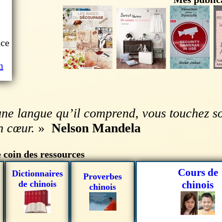
nce
m
e langue qu’il comprend, vous touchez son
n cœur.
»
Nelson Mandela
 coin des ressources
Cours de
Dictionnaires
Proverbes
de chinois
chinois
chinois