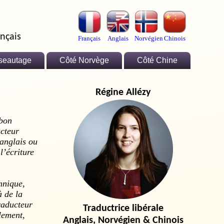
nçais
Français
Anglais
Norvégien
Chinois
seautage
Côté Norvège
Côté Chine
Régine Allézy
 bon
ucteur
’anglais ou
l’écriture
hnique,
à de la
traducteur
Traductrice libérale
lement,
Anglais, Norvégien & Chinois