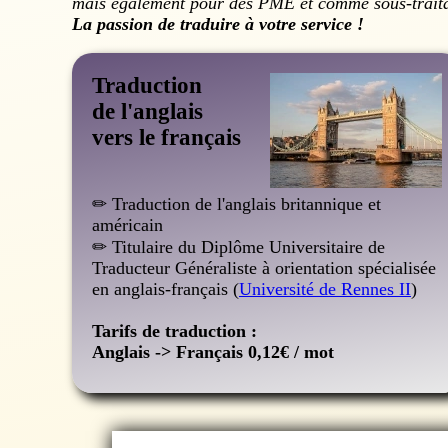
mais également pour des PME et comme sous-traitan
La passion de traduire à votre service !
Traduction
de l'anglais
vers le français
✏ Traduction de l'anglais britannique et
américain
✏ Titulaire du Diplôme Universitaire de
Traducteur
Généraliste à orientation spécialisée
en anglais-français (
Université de Rennes II
)
Tarifs de traduction :
Anglais -> Français 0,12€ / mot